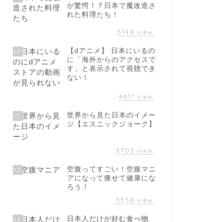
が驚愕！？日本で魔改造さ
れた料理たち！
5148
view
【dアニメ】 日本にいるの
10
に「海外からのアクセスで
す」と表示されて視聴でき
ない！
4611
view
世界から見た日本のイメー
11
ジ【エスニックジョーク】
3703
view
空腹ってすごい！空腹マニ
12
アになって痩せて健康にな
ろう！
3358
view
日本人だけが好む食べ物
13