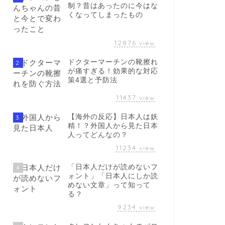
制？昔はあったのに今はな
くなってしまったもの
12876
view
ドクターマーチンの靴擦れ
2
が痛すぎる！効果的な対応
策4選と予防法
11437
view
【海外の反応】日本人は妖
3
精！？外国人から見た日本
人ってどんなの？
11234
view
「日本人だけが読めないフ
4
ォント」「日本人にしか読
めない文章」って知って
る？
9234
view