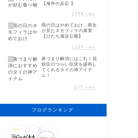
【海外の反応 】
2398
view
雨の日はやめておけ…雨女
14
が見たネモフィラの真実
【ひたち海浜公園】
2239
view
鼻づまり解消にはこれ！花
15
粉症のつらい症状を緩和し
てくれるタイの神アイテ
ム！
2117
view
ブログランキング