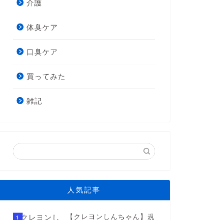
介護
体臭ケア
口臭ケア
買ってみた
雑記
人気記事
【クレヨンしんちゃん】規
1