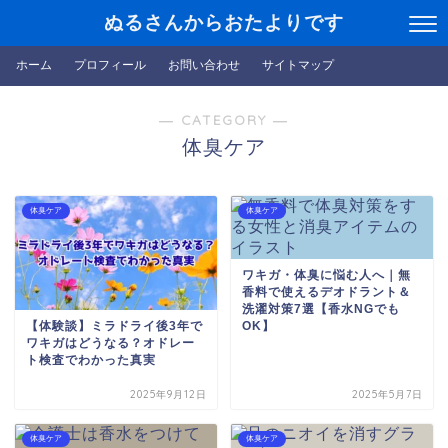
ぬるさんからおたよりです
ホーム
プロフィール
お問い合わせ
サイトマップ
― CATEGORY ―
体臭ケア
体臭ケア
体臭ケア
ワキガ・体臭に悩む人へ｜無
香料で使えるデオドラント＆
洗濯対策7選【香水NGでも
【体験談】ミラドライ後3年で
OK】
ワキガはどうなる？オドレー
ト検査でわかった真実
2025年9月12日
2025年5月7日
体臭ケア
体臭ケア