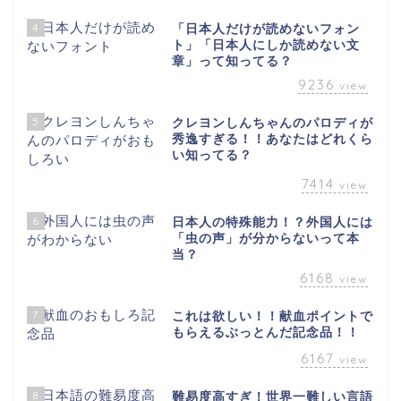
4
「日本人だけが読めないフォン
ト」「日本人にしか読めない文
章」って知ってる？
9236
view
5
クレヨンしんちゃんのパロディが
秀逸すぎる！！あなたはどれくら
い知ってる？
7414
view
6
日本人の特殊能力！？外国人には
「虫の声」が分からないって本
当？
6168
view
7
これは欲しい！！献血ポイントで
もらえるぶっとんだ記念品！！
6167
view
8
難易度高すぎ！世界一難しい言語