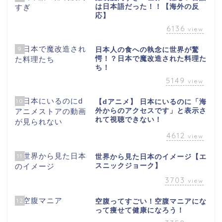
は日本語だった！！【海外の反
応】
6136
view
9
日本人の食への執念に世界が驚
愕！？日本で魔改造された料理た
ち！
5149
view
10
【dアニメ】 日本にいるのに「海
外からのアクセスです」と表示さ
れて視聴できない！
4612
view
11
世界から見た日本のイメージ【エ
スニックジョーク】
3703
view
12
空腹ってすごい！空腹マニアにな
って痩せて健康になろう！