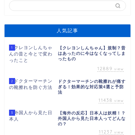
人気記事
1
【クレヨンしんちゃん】規制？昔
はあったのに今はなくなってしま
ったもの
12889
view
2
ドクターマーチンの靴擦れが痛す
ぎる！効果的な対応策4選と予防
法
11438
view
3
【海外の反応】日本人は妖精！？
外国人から見た日本人ってどんな
の？
11237
view