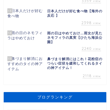
3359
view
13
日本人だけが好む食べ物【海外の
反応 】
2398
view
14
雨の日はやめておけ…雨女が見た
ネモフィラの真実【ひたち海浜公
園】
2240
view
15
鼻づまり解消にはこれ！花粉症の
つらい症状を緩和してくれるタイ
の神アイテム！
2118
view
ブログランキング