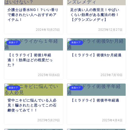
介護士は香水NG！？いい香り
足が臭い人の救世主！やばい
で癒されたい人へおすすめア
くらい効果がある魔法の粉！
イテム！
【グランズレメディ】
2024年10月25日
2023年12月27日
体臭ケア
体臭ケア
【ミラドライ】術後1年経
【ミラドライ】術後9か月経過
過！！効果はどの程度だっ
た？
2023年10月6日
2023年7月10日
体臭ケア
体臭ケア
背中ニキビに悩んでいる人必
【ミラドライ】術後半年経過
見！騙されたと思ってこの石
鹸使ってみて！！
2023年5月29日
2023年4月4日