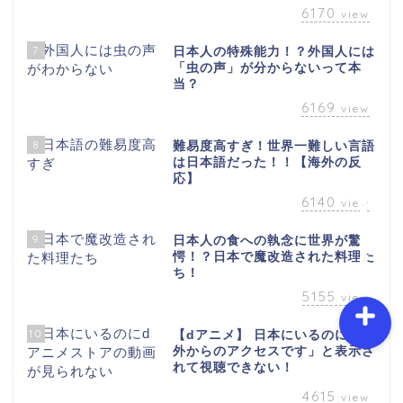
6170
view
7
日本人の特殊能力！？外国人には
ホーム
「虫の声」が分からないって本
当？
6169
view
プロフィール
8
難易度高すぎ！世界一難しい言語
お問い合わせ
は日本語だった！！【海外の反
応】
6140
view
サイトマップ
9
日本人の食への執念に世界が驚
愕！？日本で魔改造された料理た
ち！
5155
view
10
【dアニメ】 日本にいるのに「海
外からのアクセスです」と表示さ
れて視聴できない！
4615
view