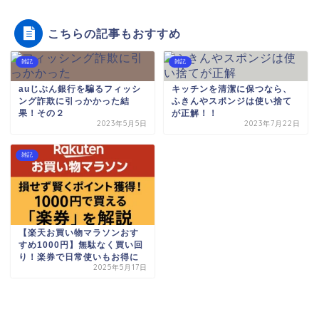
こちらの記事もおすすめ
雑記
雑記
auじぶん銀行を騙るフィッシ
キッチンを清潔に保つなら、
ング詐欺に引っかかった結
ふきんやスポンジは使い捨て
果！その２
が正解！！
2023年5月5日
2023年7月22日
雑記
【楽天お買い物マラソンおす
すめ1000円】無駄なく買い回
り！楽券で日常使いもお得に
2025年5月17日