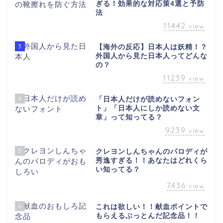
ぎる！効果的な対応策4選と予防
法
11442
view
3
【海外の反応】日本人は妖精！？
外国人から見た日本人ってどんな
の？
11239
view
4
「日本人だけが読めないフォン
ト」「日本人にしか読めない文
章」って知ってる？
9239
view
5
クレヨンしんちゃんのパロディが
秀逸すぎる！！あなたはどれくら
い知ってる？
7436
view
6
これは欲しい！！献血ポイントで
もらえるぶっとんだ記念品！！