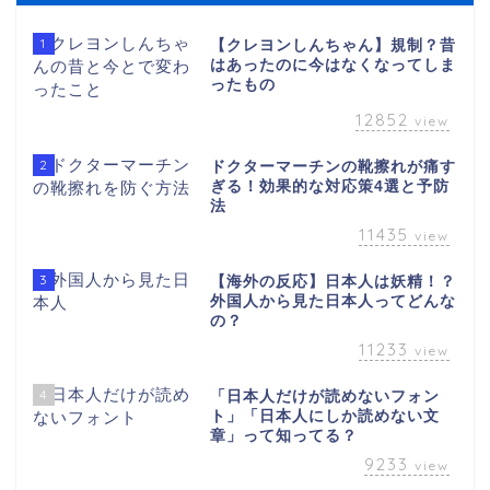
1
【クレヨンしんちゃん】規制？昔
はあったのに今はなくなってしま
ったもの
12852
view
2
ドクターマーチンの靴擦れが痛す
ぎる！効果的な対応策4選と予防
法
11435
view
3
【海外の反応】日本人は妖精！？
外国人から見た日本人ってどんな
の？
11233
view
4
「日本人だけが読めないフォン
ト」「日本人にしか読めない文
章」って知ってる？
9233
view