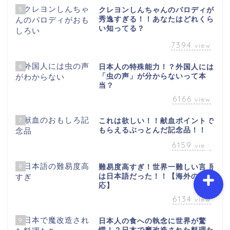
5
クレヨンしんちゃんのパロディが
秀逸すぎる！！あなたはどれくら
い知ってる？
ホーム
7394
view
プロフィール
6
日本人の特殊能力！？外国人には
「虫の声」が分からないって本
当？
お問い合わせ
6166
view
7
これは欲しい！！献血ポイントで
サイトマップ
もらえるぶっとんだ記念品！！
6159
view
8
難易度高すぎ！世界一難しい言語
は日本語だった！！【海外の反
応】
6134
view
9
日本人の食への執念に世界が驚