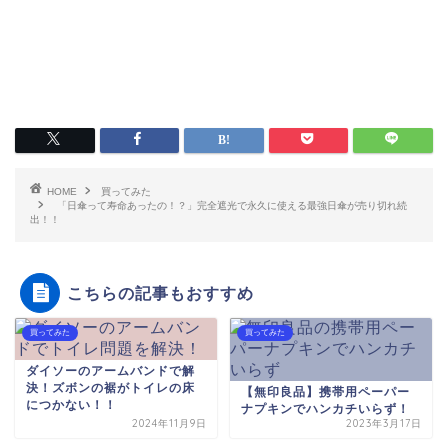
HOME
買ってみた
「日傘って寿命あったの！？」完全遮光で永久に使える最強日傘が売り切れ続
出！！
こちらの記事もおすすめ
買ってみた
買ってみた
ダイソーのアームバンドで解
決！ズボンの裾がトイレの床
【無印良品】携帯用ペーパー
につかない！！
ナプキンでハンカチいらず！
2024年11月9日
2023年3月17日