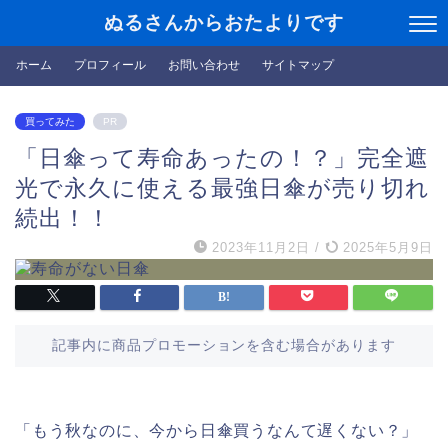
ぬるさんからおたよりです
ホーム
プロフィール
お問い合わせ
サイトマップ
買ってみた
PR
「日傘って寿命あったの！？」完全遮
光で永久に使える最強日傘が売り切れ
続出！！
2023年11月2日
/
2025年5月9日
記事内に商品プロモーションを含む場合があります
「もう秋なのに、今から日傘買うなんて遅くない？」