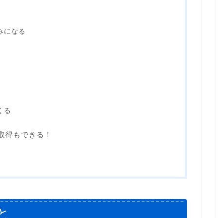
みになる
くる
取得もできる！
と