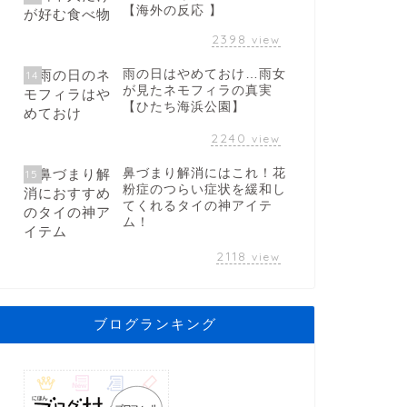
【海外の反応 】
2398
view
雨の日はやめておけ…雨女
14
が見たネモフィラの真実
【ひたち海浜公園】
2240
view
鼻づまり解消にはこれ！花
15
粉症のつらい症状を緩和し
てくれるタイの神アイテ
ム！
2118
view
ブログランキング