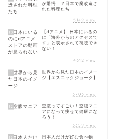
が驚愕！？日本で魔改造さ
れた料理たち！
5149
view
【dアニメ】 日本にいるの
10
に「海外からのアクセスで
す」と表示されて視聴でき
ない！
4612
view
世界から見た日本のイメー
11
ジ【エスニックジョーク】
3703
view
空腹ってすごい！空腹マニ
12
アになって痩せて健康にな
ろう！
3359
view
日本人だけが好む食べ物
13