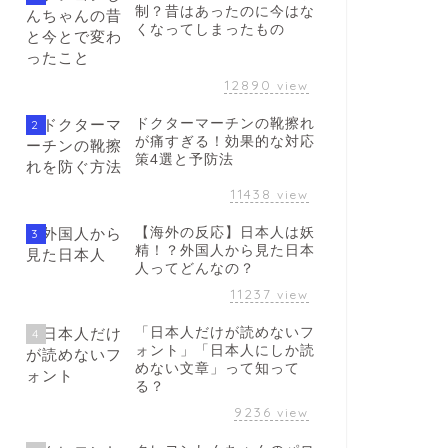
制？昔はあったのに今はな
くなってしまったもの
12890
view
ドクターマーチンの靴擦れ
2
が痛すぎる！効果的な対応
策4選と予防法
11438
view
【海外の反応】日本人は妖
3
精！？外国人から見た日本
人ってどんなの？
11237
view
「日本人だけが読めないフ
4
ォント」「日本人にしか読
めない文章」って知って
る？
9236
view