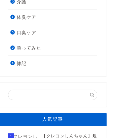
介護
体臭ケア
口臭ケア
買ってみた
雑記
人気記事
【クレヨンしんちゃん】規
1