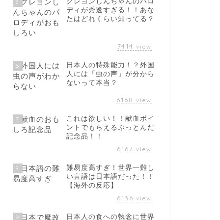
クレヨンしんちゃんのパロ
5
ディが秀逸すぎる！！あな
たはどれくらい知ってる？
7414
view
日本人の特殊能力！？外国
6
人には「虫の声」が分から
ないって本当？
6168
view
これは欲しい！！献血ポイ
7
ントでもらえるぶっとんだ
記念品！！
6167
view
難易度高すぎ！世界一難し
8
い言語は日本語だった！！
【海外の反応】
6136
view
日本人の食への執念に世界
9