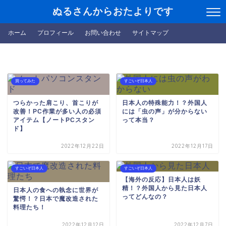
ぬるさんからおたよりです
ホーム
プロフィール
お問い合わせ
サイトマップ
買ってみた
すごいぞ日本人
つらかった肩こり、首こりが
日本人の特殊能力！？外国人
改善！PC作業が多い人の必須
には「虫の声」が分からない
アイテム【ノートPCスタン
って本当？
ド】
2022年12月22日
2022年12月17日
すごいぞ日本人
すごいぞ日本人
【海外の反応】日本人は妖
精！？外国人から見た日本人
日本人の食への執念に世界が
ってどんなの？
驚愕！？日本で魔改造された
料理たち！
2022年12月12日
2022年12月7日