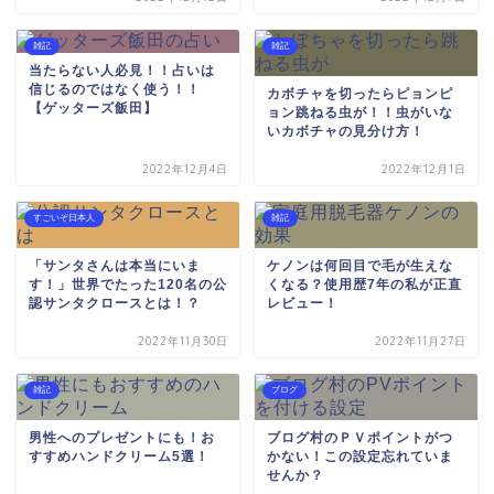
雑記
雑記
当たらない人必見！！占いは
信じるのではなく使う！！
カボチャを切ったらピョンピ
【ゲッターズ飯田】
ョン跳ねる虫が！！虫がいな
いカボチャの見分け方！
2022年12月4日
2022年12月1日
すごいぞ日本人
雑記
「サンタさんは本当にいま
ケノンは何回目で毛が生えな
す！」世界でたった120名の公
くなる？使用歴7年の私が正直
認サンタクロースとは！？
レビュー！
2022年11月30日
2022年11月27日
雑記
ブログ
男性へのプレゼントにも！お
ブログ村のＰＶポイントがつ
すすめハンドクリーム5選！
かない！この設定忘れていま
せんか？