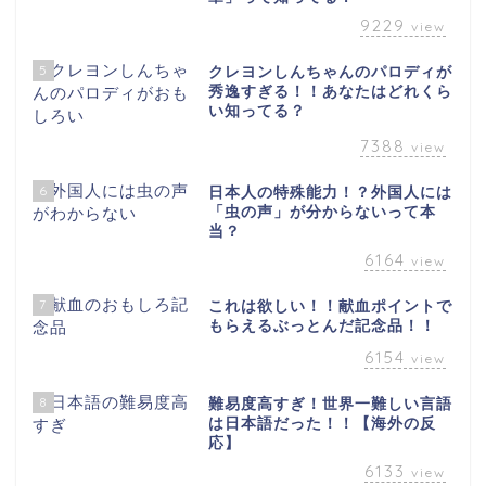
9229
view
5
クレヨンしんちゃんのパロディが
秀逸すぎる！！あなたはどれくら
い知ってる？
7388
view
6
日本人の特殊能力！？外国人には
「虫の声」が分からないって本
当？
6164
view
7
これは欲しい！！献血ポイントで
もらえるぶっとんだ記念品！！
6154
view
8
難易度高すぎ！世界一難しい言語
は日本語だった！！【海外の反
応】
6133
view