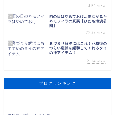
2394
view
14
雨の日はやめておけ…雨女が見た
ネモフィラの真実【ひたち海浜公
園】
2237
view
15
鼻づまり解消にはこれ！花粉症の
つらい症状を緩和してくれるタイ
の神アイテム！
2114
view
ブログランキング
ホーム
プロフィール