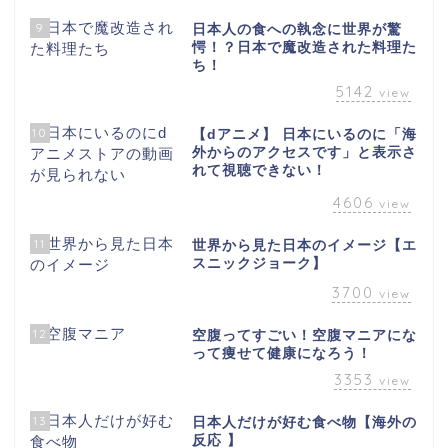
9
日本人の食への執念に世界が驚
愕！？日本で魔改造された料理た
ち！
5142
view
10
【dアニメ】 日本にいるのに「海
外からのアクセスです」と表示さ
れて視聴できない！
4606
view
11
世界から見た日本のイメージ【エ
スニックジョーク】
3700
view
12
空腹ってすごい！空腹マニアにな
って痩せて健康になろう！
3353
view
13
日本人だけが好む食べ物【海外の
反応 】