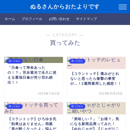
ぬるさんからおたよりです
ホーム
プロフィール
お問い合わせ
サイトマップ
― CATEGORY ―
買ってみた
買ってみた
買ってみた
「日傘って寿命あった
の！？」完全遮光で永久に使
【コラントッテ】痛みがとれ
える最強日傘が売り切れ続
ないと思ったら衝撃の事実
出！！
が…！2週間着用した感想！！
2023年11月2日
2023年10月25日
買ってみた
買ってみた
【コラントッテ】ひろゆき氏
「美味しい？」「お得？」気
「効果はありません」両親
になる新商品買ってみた！
「肩が軽くなったよ」悩んだ
【ぬれじゃが】【じゃがりこ