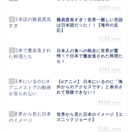
6150
view
8
難易度高すぎ！世界一難しい言語
は日本語だった！！【海外の反
応】
6132
view
9
日本人の食への執念に世界が驚
愕！？日本で魔改造された料理た
ち！
5142
view
10
【dアニメ】 日本にいるのに「海
外からのアクセスです」と表示さ
れて視聴できない！
4606
view
11
世界から見た日本のイメージ【エ
スニックジョーク】
3700
view