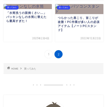
買ってみた
買ってみた
「水筒洗うの面倒くさい…」
パッキンなしの水筒に替えた
つらかった肩こり、首こりが
ら最高すぎた！
改善！PC作業が多い人の必須
アイテム【ノートPCスタン
ド】
2023年2月4日
2022年12月22日
1
2
HOME
買ってみた