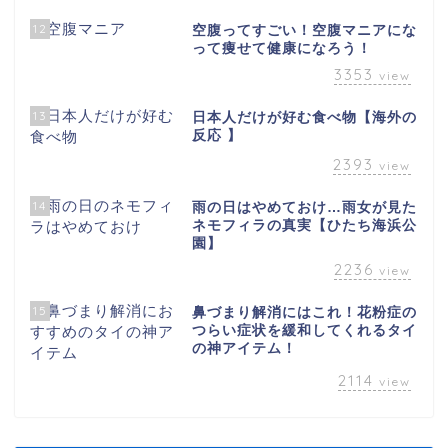
12
空腹ってすごい！空腹マニアにな
って痩せて健康になろう！
3353
view
13
日本人だけが好む食べ物【海外の
反応 】
2393
view
14
雨の日はやめておけ…雨女が見た
ネモフィラの真実【ひたち海浜公
園】
2236
view
15
鼻づまり解消にはこれ！花粉症の
つらい症状を緩和してくれるタイ
の神アイテム！
2114
view