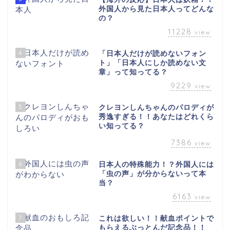
外国人から見た日本人ってどんな
の？
11228
view
4
「日本人だけが読めないフォン
ト」「日本人にしか読めない文
章」って知ってる？
9229
view
5
クレヨンしんちゃんのパロディが
秀逸すぎる！！あなたはどれくら
い知ってる？
7386
view
6
日本人の特殊能力！？外国人には
「虫の声」が分からないって本
当？
6163
view
7
これは欲しい！！献血ポイントで
もらえるぶっとんだ記念品！！