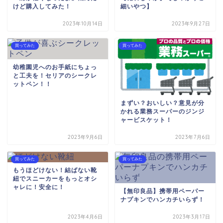
けど購入してみた！
細いやつ】
2023年10月14日
2023年9月27日
買ってみた
買ってみた
幼稚園児へのお手紙にちょっ
と工夫を！セリアのシークレ
ットペン！！
まずい？おいしい？意見が分
かれる業務スーパーのジンジ
ャービスケット！
2023年9月6日
2023年7月6日
買ってみた
買ってみた
もうほどけない！結ばない靴
紐でスニーカーをもっとオシ
ャレに！安全に！
【無印良品】携帯用ペーパー
ナプキンでハンカチいらず！
2023年4月6日
2023年3月17日