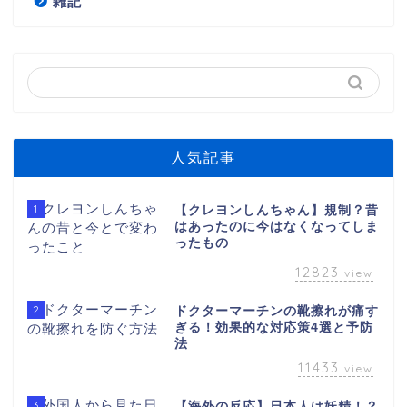
雑記
人気記事
1
【クレヨンしんちゃん】規制？昔
はあったのに今はなくなってしま
ったもの
12823
view
2
ドクターマーチンの靴擦れが痛す
ぎる！効果的な対応策4選と予防
法
11433
view
3
【海外の反応】日本人は妖精！？